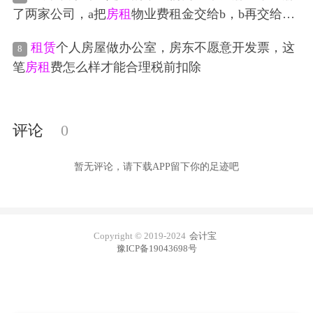
范围增加了
租赁
就是为了给A公司开票，所以
房租
水
税吗，里面有水电费，审计费，等等一些杂项费用
了两家公司，a把
房租
物业费租金交给b，b再交给物
电费物业费都属于主营业务收入，这个月我们交了
业费，不赚钱，进多少出多少，b的经营范围有
租赁
网络费，物业开的发票项目是 ：物业管理服务，因
租赁
个人房屋做办公室，房东不愿意开发票，这
8
，我们按照物业开的发票给a开发票，租金，物业
为业务公司只能开这个，现在问题点是 那么我B公
笔
房租
费怎么样才能合理税前扣除
费，水电费都计入什么科目呢，分录怎么写
司应该给A 公司交的网络费开票也是按物业公司的
物业管理开吗？
评论
0
暂无评论，请下载APP留下你的足迹吧
Copyright © 2019-2024
会计宝
豫ICP备19043698号