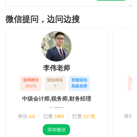
微信提问，边问边搜
李伟老师
信用得分
综合排名
答疑级别
信
37175
7
高级老师
3
中级会计师,税务师,财务经理
擅长：企业账务实操处理
评分
4.6
已答
5983
打赏
157次
评分
/
/
添加微信