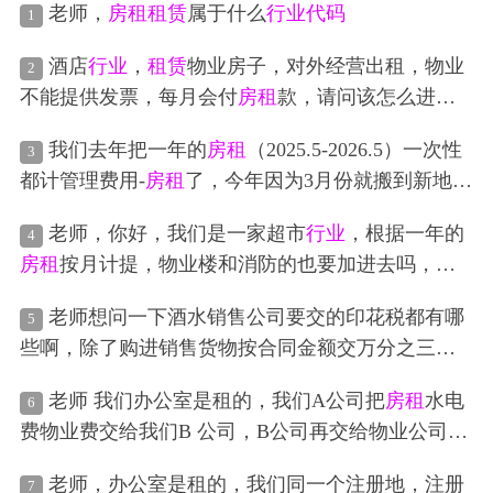
老师，
房租
租赁
属于什么
行业
代码
1
酒店
行业
，
租赁
物业房子，对外经营出租，物业
2
不能提供发票，每月会付
房租
款，请问该怎么进行
账务处理呢？
我们去年把一年的
房租
（2025.5-2026.5）一次性
3
都计管理费用-
房租
了，今年因为3月份就搬到新地址
了，是向别家
租赁
房屋，集团退回我们4-5月的
房租
老师，你好，我们是一家超市
行业
，根据一年的
4
。可以不调整以前年度损益，把集团的退款计入其
房租
按月计提，物业楼和消防的也要加进去吗，还
他应付款，等支付今年的
房租
是在转到管理费用
是只单独计提
房租
的
——
房租
吗？
老师想问一下酒水销售公司要交的印花税都有哪
5
些啊，除了购进销售货物按合同金额交万分之三的
印花税，还有什么要交呢？ 平时办公场所的
房租
，
老师 我们办公室是租的，我们A公司把
房租
水电
6
仓库的
房租
，这些
租赁
费是按万分之一交印花税
费物业费交给我们B 公司，B公司再交给物业公司，
吗？ 那平时给合作客户做的一些门头，广告牌，这
B 公司不赚钱，交多少A 公司就转多少，B 公司经营
些生动化的宣传费要交印花税吗？ 办公费要交印花
老师，办公室是租的，我们同一个注册地，注册
7