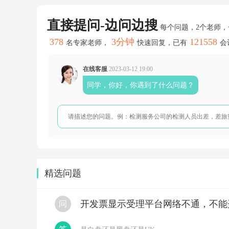
重
新
直接提问-边问边搜
开
每个问题，2个老师
申
378
3分钟
121558
报
名专家老师，
快速回复，已有
会
时
候
收
在线客服
2023-03-12 19:00
入
同学，你好，你遇到了什么问题？
增
值
税
都
是
0
吗？
一
正
一
精选问题
负
抵
了，
开发票显示受理平台网络不通，不能
问
是
的
好