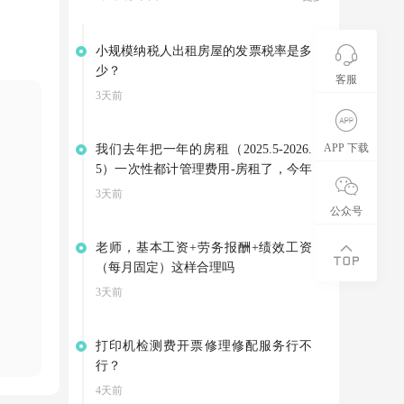
小规模纳税人出租房屋的发票税率是多
少？
客服
3天前
APP 下载
我们去年把一年的房租（2025.5-2026.
5）一次性都计管理费用-房租了，今年
因为3月份就搬到新地址了，是向别家
3天前
租赁房屋，集团退回我们4-5月的房
公众号
租。可以不调整以前年度损益，把集团
老师，基本工资+劳务报酬+绩效工资
的退款计入其他应付款，等支付今年的
（每月固定）这样合理吗
房租是在转到管理费用——房租吗？
3天前
打印机检测费开票修理修配服务行不
行？
4天前