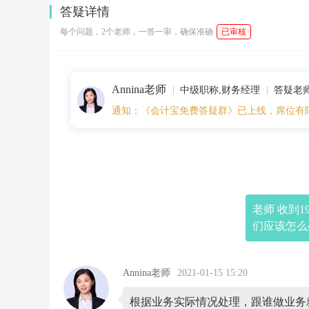
5:
答疑详情
1
9:
每个问题，2个老师，一答一审，确保准确
已审核
1
4
老
师
Annina老师
收
中级职称,财务经理
答疑老
到
通知：《会计宝免费答疑群》已上线，席位有
1
9
年
我
们
开
给
a
老师 收到
公
们应该怎么
司
的
发
票，
Annina老师
2021-01-15 15:20
现
在
要
根据业务实际情况处理，跟谁做业务