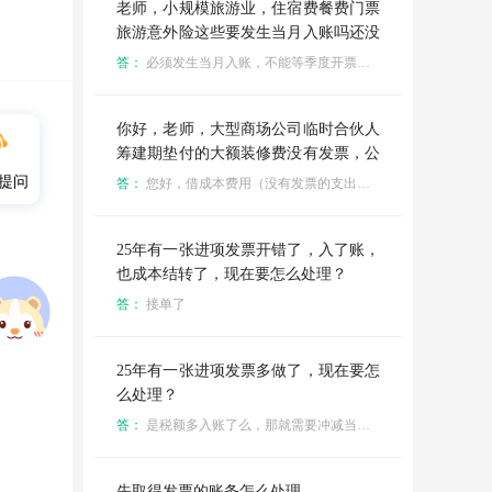
老师，小规模旅游业，住宿费餐费门票
旅游意外险这些要发生当月入账吗还没
开发票，说一般是季度结算，账务上怎
答：
必须发生当月入账，不能等季度开票再记。会计按权责发生制，团期产生住宿、门票、餐费、意外险时就要入主营业务成本；发票只是扣除凭证，不是入账依据。 二、小规模旅游差额征税标准分录 1）当月支出已付款、票未到 借：主营业务成本—住宿/门票/餐费/保险 贷：银行存款 （附件：付款回单、行程单、结算单、对账单，凭证备注“暂估，季度结算开票”） 2）季度拿到发票（含税全额入成本，小规模无进项抵扣） 不用红冲原分录，直接把发票粘贴到当初暂估凭证后面即可； 若金额有差额：多退少补补做一笔成本调整分录。
么处理呢
你好，老师，大型商场公司临时合伙人
筹建期垫付的大额装修费没有发票，公
司把钱付给了这个合伙人个人，账上之
提问
答：
您好，借成本费用（没有发票的支出） 贷预付账款
前挂的预付，后续怎么处理
25年有一张进项发票开错了，入了账，
也成本结转了，现在要怎么处理？
答：
接单了
25年有一张进项发票多做了，现在要怎
么处理？
答：
是税额多入账了么，那就需要冲减当时的成本或者费用
先取得发票的账务怎么处理