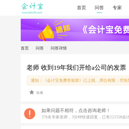
首页
问答
专家
首页
/
问答
/
问答详情
老师 收到19年我们开给a公司的发
通知：《会计宝免费答疑群》已上线，席位有限，尽快
2
收藏
0
2
1/
1/
如果问题不相符，点击咨询老师！
1
378名专家老师，3分钟快速回复，已有121558会
5
1