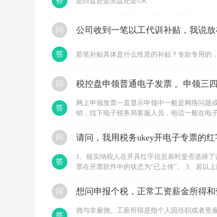
答
是白盘还是黑盘还是UK
的
谢
谢
问
不
客
气，
答
那笔补贴具体是什么性质的补贴？专款专用的
如
果
没
税控盘申领普通电子发票 。申领三四
问
有
疑
问
网上申领发票一直显示申领中一般是网络问题
答
的
销，找下电子税务局客服人员，电话一般在电
话，
申领，直接到大厅办理，要税局登记过的人带
谢
谢
问
给
个
1、核实纳税人在开具红字信息表时是否选择了
答
五
票在开票软件中的状态为“已上传”。 3、若
星
用户换时间段多尝试几次。 4、若长时间不行
好
位协助处理。
评
想问申报个税，正常工资薪金所得和
问
并
结
佣与非雇佣。工薪所得是指个人因任职或者受
束
答