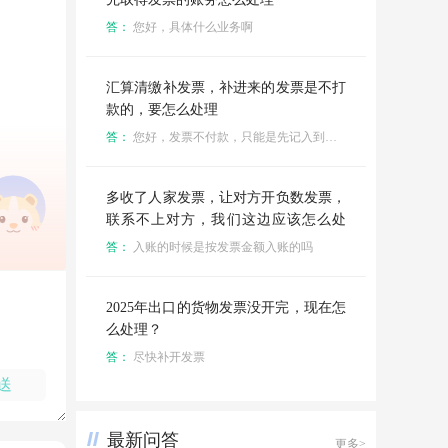
答：
您好，具体什么业务啊
汇算清缴补发票，补进来的发票是不打
款的，要怎么处理
答：
您好，发票不付款，只能是先记入到其他应付款，后面再找发票冲其他应付款
多收了人家发票，让对方开负数发票，
联系不上对方，我们这边应该怎么处
理，账上挂账很久了
答：
入账的时候是按发票金额入账的吗
2025年出口的货物发票没开完，现在怎
么处理？
答：
尽快补开发票
送
最新问答
更多>