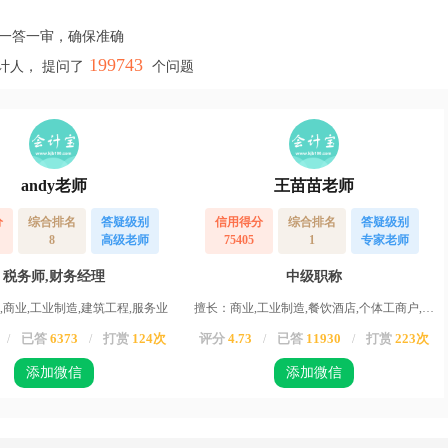
，一答一审，确保准确
199743
计人， 提问了
个问题
andy老师
王苗苗老师
分
综合排名
答疑级别
信用得分
综合排名
答疑级别
8
高级老师
75405
1
专家老师
税务师,财务经理
中级职称
,商业,工业制造,建筑工程,服务业
擅长：商业,工业制造,餐饮酒店,个体工商户,服务业,运输业,物业,农业,高新企业,其他行业
已答
6373
打赏
124次
评分
4.73
已答
11930
打赏
223次
/
/
/
/
添加微信
添加微信