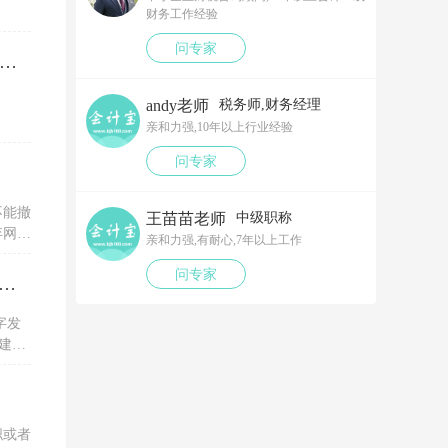
财务工作经验
问专家
笔以工代训补贴，我说放在营业外收入，领导说那样就要多交税了，请问我要怎么做呢？领导还说让我问税局，跟税局说这笔补贴直接拿来交员工的社保，这样是不是就不用交税了？请问我该怎么做比较好呢？
andy老师
税务师,财务经理
亲和力强,10年以上行业经验
问专家
不能撤
王苗苗老师
中级职称
弃网上
亲和力强,有耐心,7年以上工作
问专家
税务ukey开电子专票的红字信息表，一直显示没有原票抄报信息是为什么？怎么解决？
字发
建议
服务单
职或者