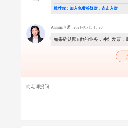
求
我
推荐你：加入免费答疑群，点击入群
们
开
给
b
Annina老师
2021-01-15 15:20
公
司，
如果确认跟B做的业务，冲红发票，
我
们
应
该
怎
么
处
理
根
据
业
务
实
际
情
况
处