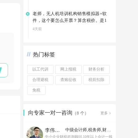
老师，无人机培训机构销售模拟器+软
件，这个要怎么开票？算含税价。是1
3%吗
4天前
热门标签
以工代训
网上报税
财务分析
合理避税
查账征收
税前扣除
免税
向专家一对一咨询
更多
（8 个）
李伟老师
中级会计师,税务师,财务经理
中小企业财税咨询顾问,10年以上会计一线