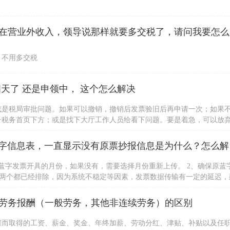
公司收到一
，不用多交税
天了 还是申领中， 这个怎么解决
或是税局审批问题。如果可以撤销，撤销后发票验旧后再申请一次；如果
子税务首页下方；或是找下大厅工作人员给看下问题。要是着急，可以放
身份证办理。
请问，我用
蓝字发票开具的月份，如果没有，需要选择月份重新上传。 2、确保原蓝
以上两个都已经排除，因为系统不稳定等因素，发票数据传输有一定的延迟，
，建议用户咨询当地税局处理。若用户强烈要求处理，可详细描述派单到
劳务报酬（一般劳务，其他非连续劳务）的区别
雇而取得的工资、薪金、奖金、年终加薪、劳动分红、津贴、补贴以及任