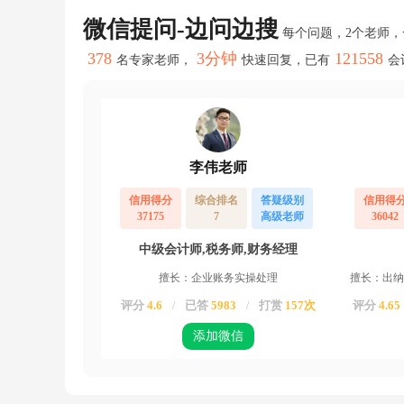
理，
跟
微信提问-边问边搜
每个问题，2个老师
谁
做
378
3分钟
121558
名专家老师，
快速回复，已有
会
业
务
就
开
票
跟
李伟老师
谁
如
信用得分
综合排名
答疑级别
信用得
果
37175
7
高级老师
36042
确
认
中级会计师,税务师,财务经理
跟
B
擅长：企业账务实操处理
擅长：出纳
做
的
评分
4.6
已答
5983
打赏
157次
评分
4.65
/
/
业
务，
添加微信
冲
红
发
票，