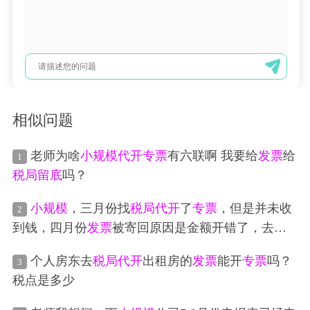
相似问题
老师为啥
小规模
代开
专票
有六联啊 我要给
发票
给
1
税局
留底
吗？
小规模
，三月份找
税局
代开
了
专票
，但是并未收
2
到钱，四月份
发票
被寄回原因是金额开错了，去
税
局
红冲了，四月份报企税的时候还要交税吗？
个人房东去
税局
代开
出租房的
发票
能开
专票
吗？
3
税点是多少