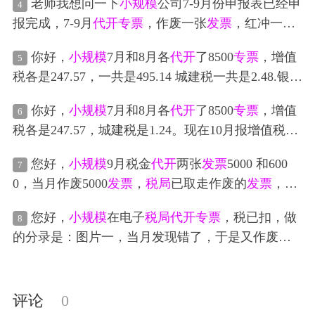
老师我想问一下
小规模
公司7-9月份申报表已经申
4
报完成，7-9月
代开
专票
，作废一张
发票
，红冲一张
发票
，现在需要退增值税和附加税，分别退多少，
你好，
小规模
7月和8月各
代开
了8500
专票
，增值
5
申报表带出数是这个，申报表如何填写
税各是247.57，一共是495.14 城建税一共是2.48.银行
已扣款。现在10月报增值税申报表，本期税额是495
你好，
小规模
7月和8月各
代开
了8500
专票
，增值
6
.15，本期预缴税额495.14，已缴纳的城建税是2.47。
税各是247.57，城建税是1.24。现在10月报增值税申
但我实际账上两张
发票
的城建税是2.48，不知道这一
报表，本期税额是495.15，本期预缴税额495.14，已
分钱我怎么在账上做分录
您好，
小规模
9月税金
代开
两张
发票
5000 和600
7
缴纳的城建税是2.47。但我实际账上两张
发票
的城建
0，当月作废5000
发票
，
税局
已取走作废的
发票
，税
税是2.48，不知道账需不需要调呢
点已扣，现在10月增值税申报表不知道如何填写，
您好，
小规模
在电子
税局
代开
专票
，税已扣，做
8
还有企业所得税收入写11000还是6000呢？
的分录是：图片一，当月发现错了，于是又作废
了，请问分录是：图片二，不知道对不对
评论
0