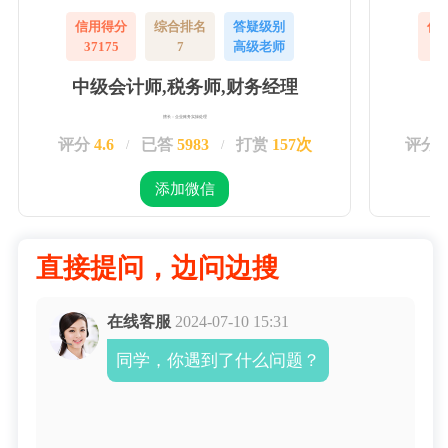
信用得分
综合排名
答疑级别
信
37175
7
高级老师
3
中级会计师,税务师,财务经理
擅长：企业账务实操处理
评分
4.6
已答
5983
打赏
157次
评分
/
/
添加微信
直接提问，边问边搜
在线客服
2024-07-10 15:31
同学，你遇到了什么问题？