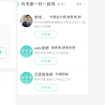
向专家一对一咨询
更多
（8 个）
李伟老师
中级会计师,税务师,财务经理
中小企业财税咨询顾问,10年以上会计一线
财务工作经验
问专家
andy老师
税务师,财务经理
亲和力强,10年以上行业经验
问专家
王苗苗老师
中级职称
亲和力强,有耐心,7年以上工作
问专家