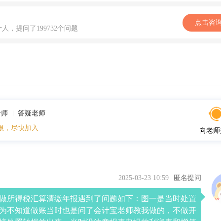
点击咨
计人，提问了199732个问题
计师
答疑老师
限，尽快加入
向老师
2025-03-23 10:59
匿名提问
做所得税汇算清缴年报遇到了问题如下：图一是当时处置
为不知道做账当时也是问了会计宝老师教我做的，不做开