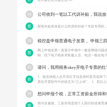
计
收
入
数
问
与
所
答
那笔补贴具体是什么性质的补贴？专款专用的
得
税
报
表
税控盘申领普通电子发票 。申领三四
问
及
科
网上申领发票一直显示申领中一般是网络问题
答
目
销，找下电子税务局客服人员，电话一般在电
收
申领，直接到大厅办理，要税局登记过的人带
入
累
问
计
数
1、核实纳税人在开具红字信息表时是否选择了
据
答
票在开票软件中的状态为“已上传”。 3、若
对
用户换时间段多尝试几次。 4、若长时间不行
不
上
位协助处理。
想问申报个税，正常工资薪金所得和
问
了。
差
佣与非雇佣。工薪所得是指个人因任职或者受
额
答