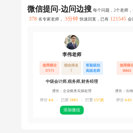
转
损
微信提问-边问边搜
每个问题，2个老师
益
出
378
3分钟
121545
名专家老师，
快速回复，已有
会
来，
当
时
没
注
意
报
李伟老师
表
申
信用得分
综合排名
答疑级别
信用得
报
37175
7
高级老师
36042
的
利
中级会计师,税务师,财务经理
润
表
擅长：企业账务实操处理
擅长：出纳
和
评分
4.6
已答
5983
打赏
157次
评分
4.65
/
/
增
值
添加微信
税
报
表
收