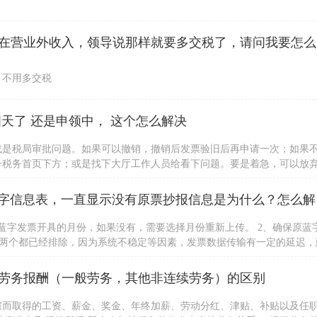
公司收到一
，不用多交税
天了 还是申领中， 这个怎么解决
或是税局审批问题。如果可以撤销，撤销后发票验旧后再申请一次；如果
子税务首页下方；或是找下大厅工作人员给看下问题。要是着急，可以放
身份证办理。
请问，我用
蓝字发票开具的月份，如果没有，需要选择月份重新上传。 2、确保原蓝
以上两个都已经排除，因为系统不稳定等因素，发票数据传输有一定的延迟，
，建议用户咨询当地税局处理。若用户强烈要求处理，可详细描述派单到
劳务报酬（一般劳务，其他非连续劳务）的区别
雇而取得的工资、薪金、奖金、年终加薪、劳动分红、津贴、补贴以及任