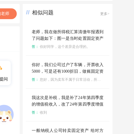
相似问题
询老师
更多>
老师，我在做所得税汇算清缴年报遇到
了问题如下：图一是当时处置固定资产
因为不知道做账当时也是问了会计宝老
答：
你好同学，这个差异是合理的。
师教我做的，不做开票收入，直接处置
转损益出来，当时没注意报表申报的利
润表和增值税报表收入合计会有差异，
你好，我们公司过户了车辆，开票收入
现在所得税报表一看。增值税报表的本
5000，可是还有1000折旧，做账固定资
年累计收入数与所得税报表及科目收入
产清理4000，转入资产处置损益，但是
提问
答：
您好，因为卖车不属于日常活动，所以才记入营业外收入了，就会和增值税收入不一致，你可以和税务解释一下 就说公司把车卖了 所以才会产生了差额
累计数据对不上了。差额正好是2024年
我们税务的季度财报没有这个科目，年
9月-10月固定资产处置合计数8548152.5
报的有，为了防止税务数据偏差，就换
6元。现在目前所得税怎么办？难不成
成了营业外收入，现在税务打电话来说
我这次是补税，我是补了24年第四季度
还去改去年的账吗？
我增值税收入跟所得税营业收入有偏
的增值税收入，改了24年第四季度增值
差，这种的情况说明怎么写啊？
税报表，24年所得税汇算清缴报表和24
答：
收到
年财务报表，现在是24年第四季度的所
得税第四季度的报表没法改，这个会影
响我25年年初所得税报表吧，那我该怎
一般纳税人公司转卖固定资产 给对方