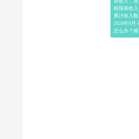
票收入，直
到
税报表收入
了
累计收入数
问
题
2024年9
如
怎么办？难
下：
图
一
是
当
时
处
置
固
定
资
产
因
为
不
知
道
做
账
当