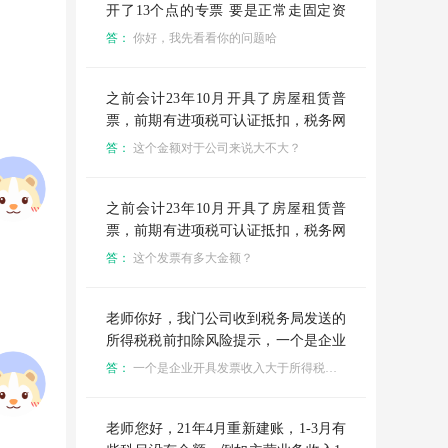
么操作，继续修改25年报表？修改25年
开了13个点的专票 要是正常走固定资
报表时他提示需要先修改第二季度报表
产清理去报所得税 就会导致增值税上
答：
你好，我先看看你的问题哈
报表的收入跟企业所得税报表的收入不
一致 税务局不然走固定资产 当卖商品
一样去做，结转成本那块就按开票的金
之前会计23年10月开具了房屋租赁普
额结转 那之前累计折旧这块应该怎么
票，前期有进项税可认证抵扣，税务网
去处理
站只申报了增值税及随增增值税为0，
答：
这个金额对于公司来说大不大？
但因失误未做账处理，没有记入相应营
业收入等，对方也没有付款，年报也按
报表申报。现2024年9月发现此问题，
之前会计23年10月开具了房屋租赁普
开给对方的普票也拿回，若将23年票红
票，前期有进项税可认证抵扣，税务网
冲再重新开具，账务该怎么处理？10月
站只申报了增值税及随增增值税为0，
答：
这个发票有多大金额？
税务该怎么申报？
但因失误未做账处理，没有记入相应营
业收入等，对方也没有付款，年报也按
报表申报。现2024年9月发现此问题，
老师你好，我门公司收到税务局发送的
开给对方的普票也拿回，若将23年票红
所得税税前扣除风险提示，一个是企业
冲再重新开具，账务该怎么处理？10月
开具发票收入大于所得税申报收入，这
答：
一个是企业开具发票收入大于所得税申报收入，这个我查了利润表，增值税和所得税报表，营业收入都是一致的。 风险提示是开票收入大于所得税申报收入，增值税申报表的收入包括开票收入+未开票收入，你是需核实这两项，并不是一个申报收入与利润表收入的一致，
税务该怎么申报？
个我查了利润表，增值税和所得税报
表，营业收入都是一致的。2是企业取
得红衣发票税前扣除有19份，我都核对
老师您好，21年4月重新建账，1-3月有