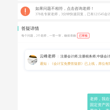
5/
3/
如果问题不相符，点击咨询老师！
2
378名专家老师，3分钟快速回复，已有121545会
3
1
0:
答疑详情
5
9:
每个问题，2个老师，一答一审，确保准确
已审核
5
9
老
师，
云峰老师
我
注册会计师,注册税务师,中级会
在
通知：《会计宝免费答疑群》已上线，席位有
做
所
得
税
汇
算
清
缴
老师，我在
年
固定资产因
报
遇