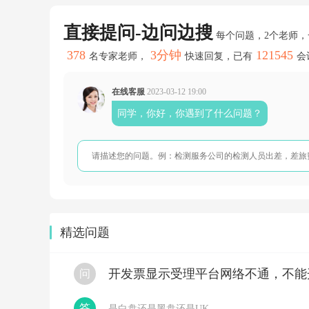
入
合
计
直接提问-边问边搜
每个问题，2个老师
会
有
378
3分钟
121545
名专家老师，
快速回复，已有
会
差
异，
现
在线客服
2023-03-12 19:00
在
所
同学，你好，你遇到了什么问题？
得
税
报
表
一
看。
增
值
税
精选问题
报
表
的
开发票显示受理平台网络不通，不能
问
本
年
累
答
是白盘还是黑盘还是UK