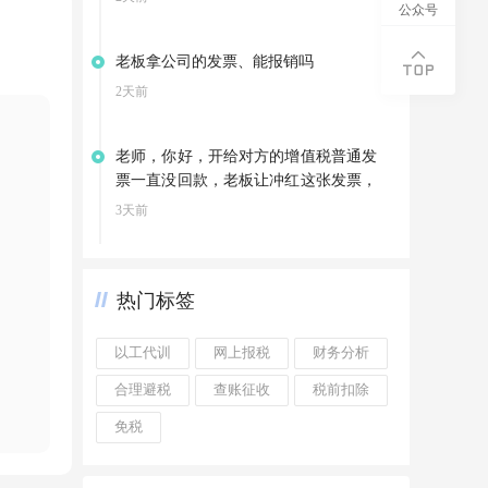
公众号
们开了相应的公益事业捐赠票据
老板拿公司的发票、能报销吗
2天前
老师，你好，开给对方的增值税普通发
票一直没回款，老板让冲红这张发票，
可以直接冲红吗
3天前
热门标签
以工代训
网上报税
财务分析
合理避税
查账征收
税前扣除
免税