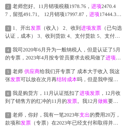
司，货物直接从
供应商
处发往湖北某公司，我们把
老师您好。11月销项税额1978.76，
进项
2470.4
2
款打给
供应商
，
供应商
给我们公司开
进项
发票
，我
7，留抵491.71。 12月销项17997.87，
进项
17444.3
们下月给湖北某公司开销账
发票
，其中差额的的
增
8，然后用了上个月的留抵，上了61.78的
增值税
，3.
值税
，
附加税
，
运费
包装费由陕西公司负责，我怎
1、开出
发票
（收入） 2、收到
进项
发票
（已勾选
3
7的
附加税
。 麻烦问一下这两个月，这些业务
做账
的
么
做账
务
处理
？ 问题2:我公司自己在山东某公司
采
认证，成本） 3、收到货款 4、支付货款 5、支付给
分录
是什么？包括
附加税
的计提和留抵的
处理
购
货物直接发给湖北某公司，
供应商
给我们开
发票
个人零星
支出
、报销款（往来款） 6、缴纳
增值税
附
，我下月给客户开
发票
，
运费
包装物我们公司负
我司2020年6月升为一般纳税人，但是认证了5月
4
加税
印花税 7、个税 8、缴纳社保/公积金 9、支付工
责，我怎么
做账
务
处理
？ 两个问题怎么写
分录
，怎
的专票，2023年4月按专管员要求去税局做了
进项
转
资 10、支付贷款利息 11、银行手续费
分录
就是如
么
结转成本
，请老师帮我仔细分析一下吧，谢谢！
出，产生了
增值税
及
附加税
和罚金，我这边沟通
供
果发生这些业务
分录
是怎么样做的
老师
供应商
给我们开专票了 成本大于收入 我这
下面图片是问题一的
支出
明细
5
应商
在2023年4月冲红重开了这张
发票
，可以重新认
张
发票
可以放在次月再
结转成本
吗，但是我申报
增
证，那我的扣税
分录
和认证的
分录
应该怎么做？
值税
勾选抵扣了不用缴纳税 但是如果我
做账
没入成
我是购货方，11月认证抵扣了
进项
发票
，12月收
6
本 账是要申报
增值税
的
到了销售方的红冲的11月的
发票
。我12月
做账
要做
进项
税额转出的吧，还有之前的成本要不要冲销
老师，你好，我有一笔2023年
支出
的费用20万，
7
呢。 11月
做账
：借 主营业务收入（试剂） 应交税费
款项和
发票
（专票）在2023年已经支付和取得并抵
（
进项
税额） 贷 应付账款
结转成本
：借 主营业务