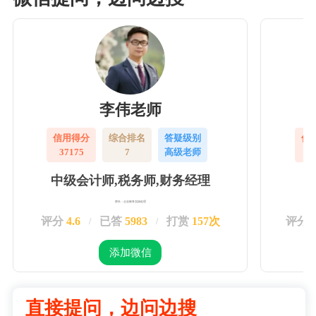
李伟老师
信用得分
综合排名
答疑级别
信
37175
7
高级老师
3
中级会计师,税务师,财务经理
擅长：企业账务实操处理
评分
4.6
已答
5983
打赏
157次
评分
/
/
添加微信
直接提问，边问边搜