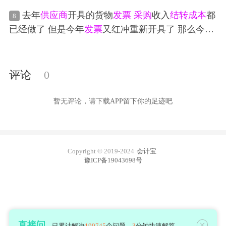
扣，对方在2024年退回10万的费用金额同时也已经
成本 贷 主营业务收入（试剂） 想问我12月
做账
怎么
去年
供应商
开具的货物
发票
采购
收入
结转成本
都
8
红冲掉2023年已经开具的专票20万，也重新开具了1
做个完整的
分录
已经做了 但是今年
发票
又红冲重新开具了 那么今年
0万的费用
发票
（专票）给我，请问，这笔的费用在
如何
做账
啊
怎么
做账
务
处理
更正申报
增值税
和企业所得税
评论
0
暂无评论，请下载APP留下你的足迹吧
Copyright © 2019-2024
会计宝
豫ICP备19043698号
直接问
已累计解决
199745
个问题，
3
分钟快速解答