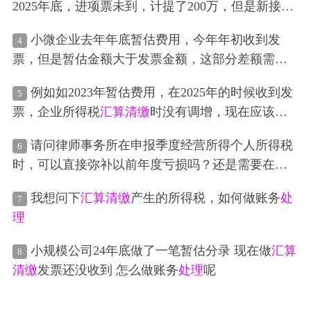
2025年底，进项票未到，计提了200万，但是新接手
的会计没有
处理
这预提的200万，直接
汇算清缴
的，
小微企业去年年底暂估费用，今年年初收到发
4
现在发现这个问题了，想要重新申报，目前进项票
票，但是暂估金额大于发票金额，这部分差额需要
属于去年的已经到了68万，请问如何
处理
汇算清缴
在年底
汇算清缴
的时候调增
处理
吗
，以及账目如何调整
例如如2023年暂估费用，在2025年的时候收到发
5
票，企业所得税
汇算清缴
时没有调增，现在应该如
何
处理
呢
请问律师事务所在申报季度经营所得个人所得税
6
时，可以直接弥补以前年度亏损吗？还是需要在年
度
汇算清缴
时统一
处理
？
我想问下
汇算清缴
产生的所得税，如何做账务
处
7
理
小规模公司24年底做了一笔暂估分录 现在做
汇算
8
清缴
发票还没收到 怎么做账务
处理
呢