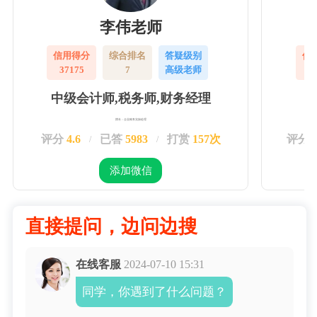
李伟老师
信用得分
综合排名
答疑级别
信
37175
7
高级老师
3
中级会计师,税务师,财务经理
擅长：企业账务实操处理
评分
4.6
已答
5983
打赏
157次
评分
/
/
添加微信
直接提问，边问边搜
在线客服
2024-07-10 15:31
同学，你遇到了什么问题？