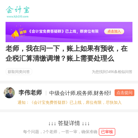
老师，我在问一下，账上如果有预收，在
企税汇算清缴调增？账上需要处理么
获取同类问答
为您找到
5496条相似问答
李伟老师
中级会计师,税务师,财务经理
答疑老
点击提问
通知：《会计宝免费答疑群》已上线，席位有限，尽快加入
↓↓↓ 答疑详情 ↓↓↓
每个问题，2个老师，一答一审，确保准确
已审核