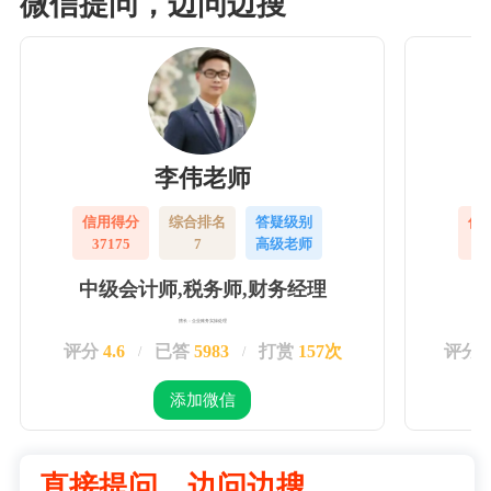
微信提问，边问边搜
李伟老师
信用得分
综合排名
答疑级别
信
37175
7
高级老师
3
中级会计师,税务师,财务经理
擅长：企业账务实操处理
评分
4.6
已答
5983
打赏
157次
评分
/
/
添加微信
直接提问，边问边搜