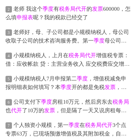
是
税务局
代开
直接缴税的，一月份专票不含税90520.
老师 我这个
季度
有
税务局
代开
的
发票
600000，怎
2
14税额2715.61，三月份专票不含税59584.12税额595.
么填
申报表
呢？我的税款已经交了
88（税额是按照
发票
上累计的，但是跟不含税总金
额乘以税率的税额有出入，不知道按什么为准），1
老师好，母、子公司都是小规模纳税人，母公司
3
月13号共红冲专票不含税金额9766.99，税额293.0
收取子公司的技术咨询服务费。第一
季度
母公司未
1，3月20号作废重开专票不含税15841.58税额158.4
开票收入35万，已申报增值税，第二
季度
补开第一
2，请问怎么填
申报表
?谢谢🌹
小规模纳税人，上月在
税务局
代开
增值税专票：
4
季度
35万
发票
。第二
季度
申报就比对不通过。
税务
借：应收帐款 贷：主营业务收入 应交税费应交增值
局
要求我们提供合同，流水，凭证进行核实。由于
税 增值税，城市维护建设税都已缴， 本月发现开票
我们没有银行流水，都是抵账处理的。所以
税务局
小规模纳税人7月申报第二
季度
，增值税减免申
5
信息错误，已经冲红重新开具，负数的
发票
应该是
又要求提供子公司的收入合同，流水，凭证。因为
报明细表如何填写？本
季度
开的都是免税
发票
，
税
做同样的分录，金额为负数吗？ 缴纳税费的分录怎
涉及关联公司更加要核实清楚。没办法，母公司第
务局
代开
过3％的专票。提示我期初余额必须填写上
么处理？
季度
后退税后怎么做分录？
二
季度
只能又申报35万增值税，累计申报了70万
公司支付下
季度
房租10万元，然后房东去
税务局
6
季度
的期末余额，请问这个减免项目表格怎么填
了。母公司的收入也要补做35万，摆了应收账款，
也
代开
了10万的
发票
，但是隔了一天又说房租每平
写？减免性质及代码名称是什么？
这样报表和
申报表
才能匹配，我想的是后面发生了
方米降价了，给公司退回来1万元，那我该如何做会
个人独资小规模，第一
季度
在
税务局
代开
3个点
业务再慢慢抵。对于子公司，就多做了35万成本费
7
计分录
专票63万，已现场预缴增值税及其附加税金，自开
用，摆应付账款，没有
发票
。这样母子公司的往来