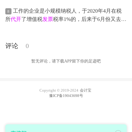
普票9000元，请问我这这个
季度
超过45万还需要交
才对应。可以吗？
工作的企业是小规模纳税人，于2020年4月在税
8
税吗？经营所得税需要交多少，怎么计算？4月作废
所
代开
了增值税
发票
税率1%的，后来于6月份又去
税
了一张第一季
代开
的
发票
怎么处理？
务局
红冲了那张
发票
，重新开了一份税率为3%的
发
票
，但税率为1%的
发票
当时开的时候扣了税，红冲
时并没退回。一直拖到现在她想申请退税，该如何
评论
0
操作？她说现在报税时
申报表
上有显示退税金额，
但又跟那红冲的那单有二百多的差额，不知道该怎
暂无评论，请下载APP留下你的足迹吧
么处理
Copyright © 2019-2024
会计宝
豫ICP备19043698号